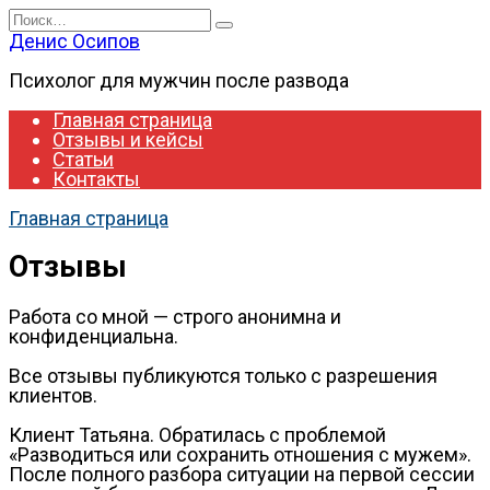
Перейти
Search
к
for:
Денис Осипов
содержанию
Психолог для мужчин после развода
Главная страница
Отзывы и кейсы
Статьи
Контакты
Главная страница
Отзывы
Работа со мной — строго анонимна и
конфиденциальна.
Все отзывы публикуются только с разрешения
клиентов.
Клиент Татьяна. Обратилась с проблемой
«Разводиться или сохранить отношения с мужем».
После полного разбора ситуации на первой сессии